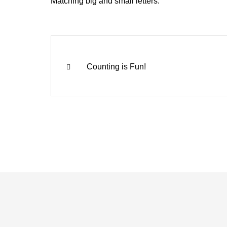
Matching big and small letters.
Counting is Fun!