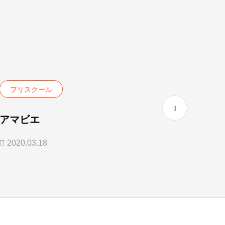
プリスクール
プリ
アマビエ
Ready
2020.03.18
2019