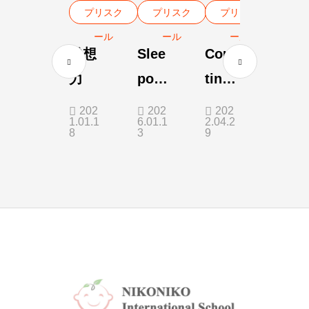
プリスク
プリスク
プリスク
ール
ール
ール
発想
Slee
Coun
力
pove
ting
r
is
202
202
202
1.01.1
6.01.1
2.04.2
Nigh
Fun!
8
3
9
t at
Scho
ol