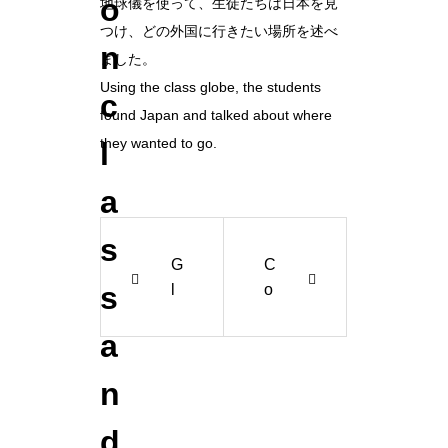
o
地球儀を使って、生徒たちは日本を見
つけ、どの外国に行きたい場所を述べ
n
ました。
Using the class globe, the students
c
found Japan and talked about where
they wanted to go.
l
a
s
G
C
s
l
o
o
n
a
b
tr
e
a
n
a
ct
n
i
d
d
o