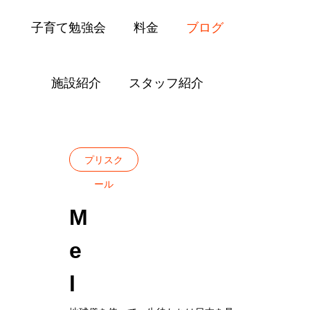
子育て勉強会
料金
ブログ
施設紹介
スタッフ紹介
Blog
プリスクール
Melon class and 
プリスク
ール
M
e
l