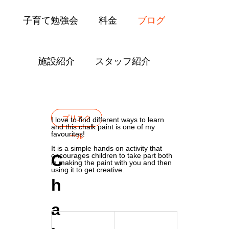
子育て勉強会
料金
ブログ
施設紹介
スタッフ紹介
Blog
プリスクール
Chalk Paint
プリスク
I love to find different ways to learn
and this chalk paint is one of my
favourites!
ール
It is a simple hands on activity that
C
encourages children to take part both
in making the paint with you and then
using it to get creative.
h
a