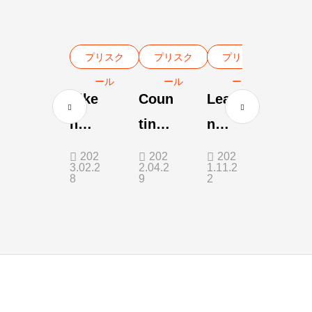
プリスク
プリスク
プリスク
ール
ール
ール
Eike
Coun
Lear
n
ting
n
Febr
is
how
202
202
202
3.02.2
2.04.2
1.11.2
uary
Fun!
to
8
9
2
2023
play
pass
er