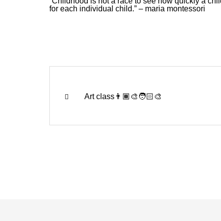
“Childhood is not a race to see how quickly a chil
for each individual child.” – maria montessori
Art class👨🏾‍🎨🧑🏻‍🎨