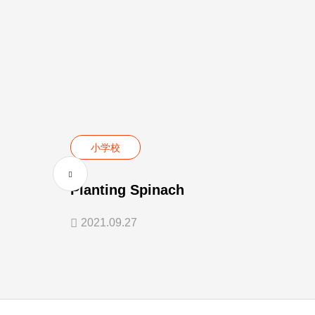
小学校
Planting Spinach
2021.09.27