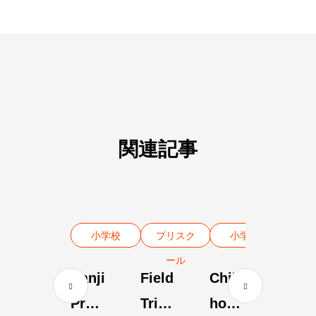
関連記事
小学校
プリスク
小学校
ール
Kanji
Field
Child
Profi
Trip
hood