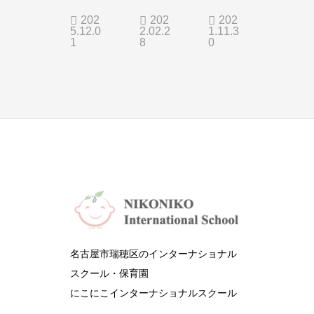
cien
@
Frien
202
202
202
5.12.0
2.02.2
1.11.3
cy
Beac
dshi
1
8
0
Test
h
p
2025
Land
名古屋市瑞穂区のインターナショナル
スクール・保育園
にこにこインターナショナルスクール