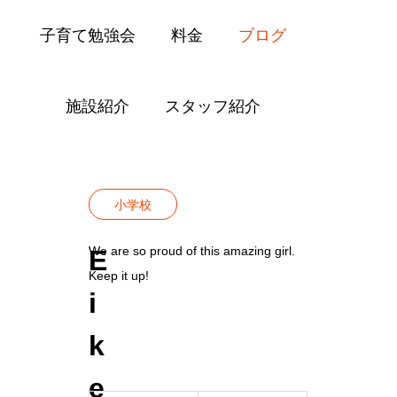
子育て勉強会
料金
ブログ
施設紹介
スタッフ紹介
Blog
小学校
Eiken Passer Elementary 2023
小学校
We are so proud of this amazing girl.
E
Keep it up!
i
k
e