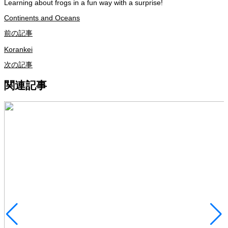
Learning about frogs in a fun way with a surprise!
Continents and Oceans
前の記事
Korankei
次の記事
関連記事