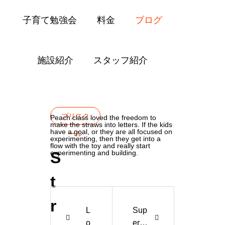
子育て勉強会
料金
ブログ
施設紹介
スタッフ紹介
Blog
プリスクール
Straws and Conn
プリスク
Peach class loved the freedom to
make the straws into letters. If the kids
have a goal, or they are all focused on
ール
experimenting, then they get into a
flow with the toy and really start
S
experimenting and building.
t
r
L
Sup
o
erhe