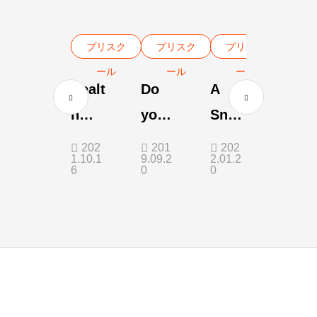
プリスク
プリスク
プリスク
ール
ール
ール
Healt
Do
A
h
your
Sno
Chec
kids
wy
202
201
202
1.10.1
9.09.2
2.01.2
k Up
pick
Morn
6
0
0
up
ing
and
put
away
their