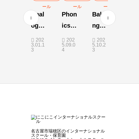
ール
ール
ール
Anal
Phon
Baki
og
ics
ng
Cloc
time
Time
202
202
202
3.01.1
5.09.0
5.10.2
k
3
4
3
名古屋市瑞穂区のインターナショナル
スクール・保育園