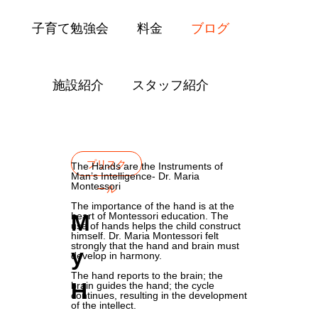
子育て勉強会
料金
ブログ
施設紹介
スタッフ紹介
Blog
プリスクール
My Hands🙌🏻
プリスク
The Hands are the Instruments of
Man’s Intelligence- Dr. Maria
Montessori
ール
The importance of the hand is at the
M
heart of Montessori education. The
use of hands helps the child construct
himself. Dr. Maria Montessori felt
strongly that the hand and brain must
y
develop in harmony.
The hand reports to the brain; the
H
brain guides the hand; the cycle
continues, resulting in the development
of the intellect.