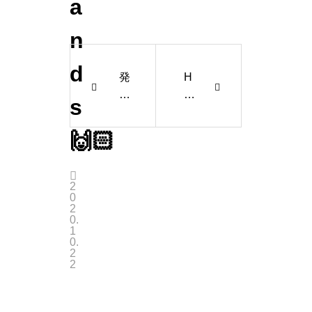
a
n
d
発
H
想
ar
s
力
d
w
🙌🏻
or
k
p
2
0
a
2
ys
0.
1
of
0.
f
2
2
🙏