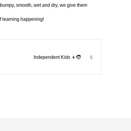
e bumpy, smooth, wet and dry, we give them
 of learning happening!
Independent Kids 👦🧒