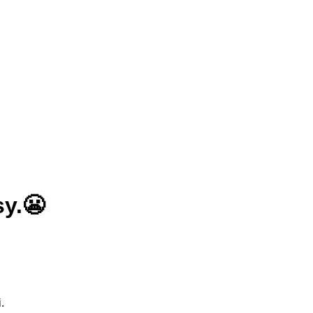
…messy.😬
y.😬
.