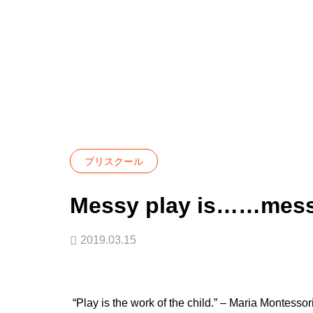
Blog
プリスクール
Messy play is…
プリスクール
Messy play is……mess
2019.03.15
“Play is the work of the child.” – Maria Montessori