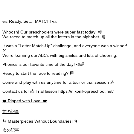
🏎️ Ready, Set… MATCH! 🏎️
Whoosh! Our preschoolers were super fast today! 💨
We raced to match up all the letters in the alphabet. 🔠
It was a “Letter Match-Up” challenge, and everyone was a winner!
🏅
We’re learning our ABCs with big smiles and lots of cheering.
Phonics is our favorite time of the day! 📣🌈
Ready to start the race to reading? 🏁
Come and play with us anytime for a tour or trial session 🎶
Contact us for 📩 Trial lesson https://nikonikopreschool.net/
❤️ Ripped with Love! ❤️
前の記事
🌀 Masterpieces Without Boundaries! 🌀
次の記事