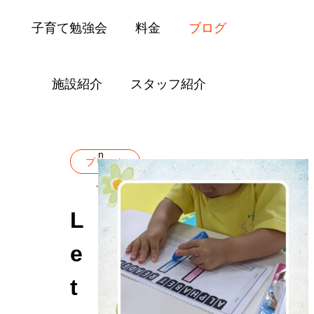
子育て勉強会
料金
ブログ
施設紹介
スタッフ紹介
Blog
プリスクール
Letter “Ll”
n
プリスク
ール
L
e
t