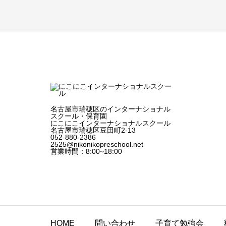
to
read
?
名古屋市瑞穂区のインターナショナル
スクール・保育園
にこにこインターナショナルスクール
名古屋市瑞穂区豆田町2-13
052-880-2386
2525@nikonikopreschool.net
営業時間：8:00~18:00
HOME
問い合わせ
子育て勉強会