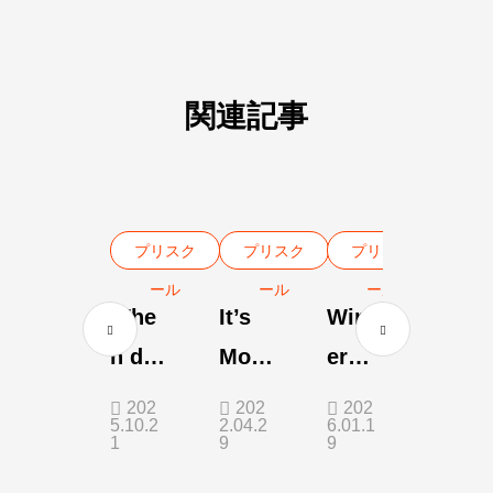
関連記事
プリスク
プリスク
プリスク
ール
ール
ール
Whe
It’s
Wint
n do
More
er
child
Fun
Play
202
202
202
5.10.2
2.04.2
6.01.1
ren
Outs
1
9
9
start
ide