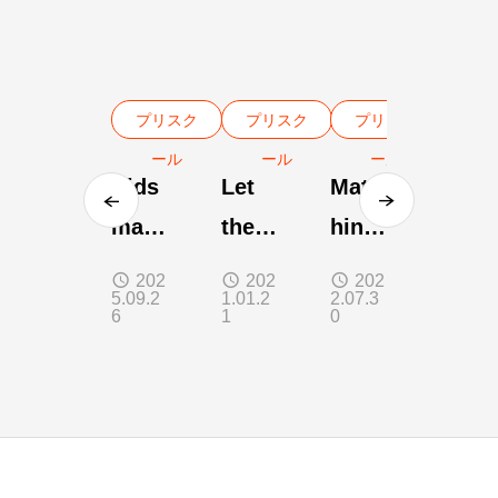
プリスク
プリスク
プリスク
ール
ール
ール
Kids
Let
Matc
mast
them
hing
erpie
be.
Colo
202
202
202
5.09.2
1.01.2
2.07.3
ce
rs
6
1
0