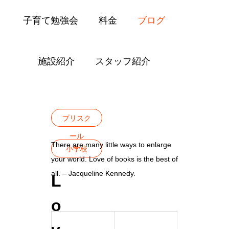
子育て勉強会
料金
ブログ
施設紹介
スタッフ紹介
Blog
プリスクール
小学校
Love of 
プリスク
ール
There are many little ways to enlarge
小学校
your world. Love of books is the best of
all. – Jacqueline Kennedy.
L
o