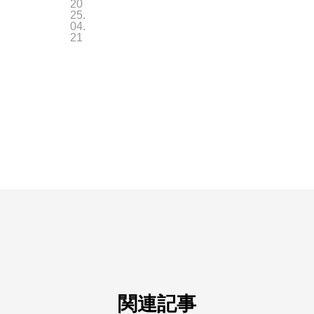
20
e
25.
04.
t
21
h
e
r
関連記事