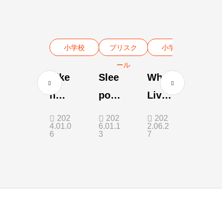
小学校
プリスク
小学校
ール
Eike
Slee
What
n
pove
Livin
Test
r
g
202
202
202
4.01.0
6.01.1
2.06.2
Pass
Nigh
Thin
6
3
7
ers
t at
gs
Nove
Scho
Need
mber
ol
2023