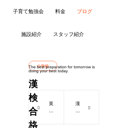
子育て勉強会
料金
ブログ
施設紹介
スタッフ紹介
Blog
小学校
漢検合格2〜4年生、満点合格者も🎉
小学校
The best preparation for tomorrow is
doing your best today.
漢
検
英
漢
合
検
検
準
合
格
１
格