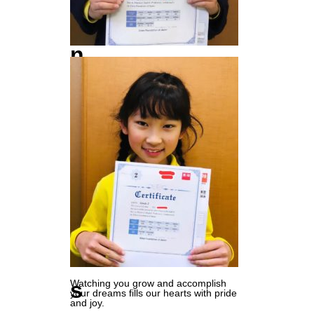
e
n
T
e
s
t
P
a
s
Watching you grow and accomplish
your dreams fills our hearts with pride
and joy.