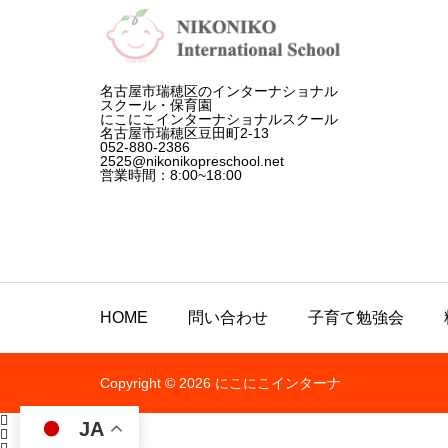
u
Farm
!
名古屋市瑞穂区のインターナショナル
スクール・保育園
にこにこインターナショナルスクール
名古屋市瑞穂区豆田町2-13
052-880-2386
2525@nikonikopreschool.net
営業時間：8:00~18:00
HOME
問い合わせ
子育て勉強会
Copyright © 2026 にこにこインターナ

JA

ショナルスクール