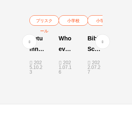
プリスク
小学校
小学校
ール
Autu
Who
Bible
mn
ever
Scrol
Farm
does
l
202
202
202
5.10.2
1.07.1
2.07.2
Adve
the
3
6
7
nture
labor
at
enjo
Mok
ys
u
the
Mok
fruit.