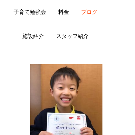
子育て勉強会
料金
ブログ
施設紹介
スタッフ紹介
Blog
小学校
英検
Eiken Test Pass
小学校
英検
E
i
k