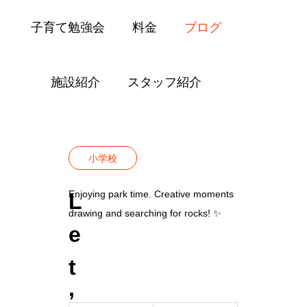
子育て勉強会
料金
ブログ
施設紹介
スタッフ紹介
Blog
小学校
Let’s Enjoy and Be Creative
小学校
Enjoying park time. Creative moments
L
drawing and searching for rocks! ✨
e
t
’