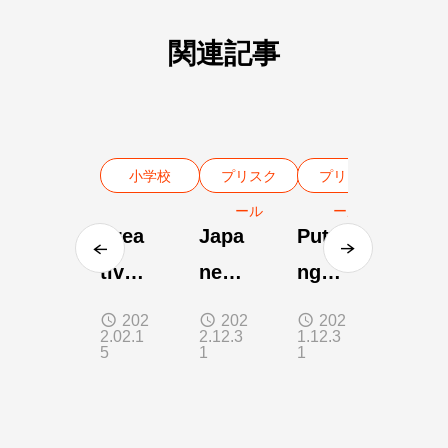
関連記事
小学校
プリスク
プリスク
ール
ール
Crea
Japa
Putti
tive
nese
ng
Writi
暗唱
Wor
202
202
202
2.02.1
2.12.3
1.12.3
ng
ds
5
1
1
Toge
ther