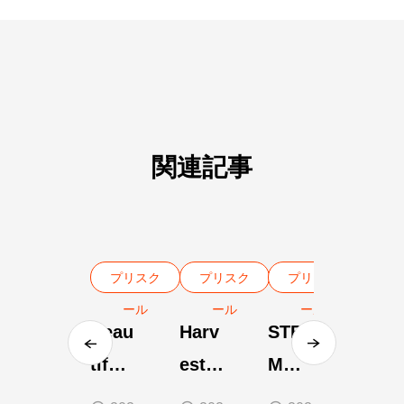
関連記事
プリスク
プリスク
プリスク
ール
ール
ール
Beau
Harv
STE
tiful
est
M
Hydr
Time
After