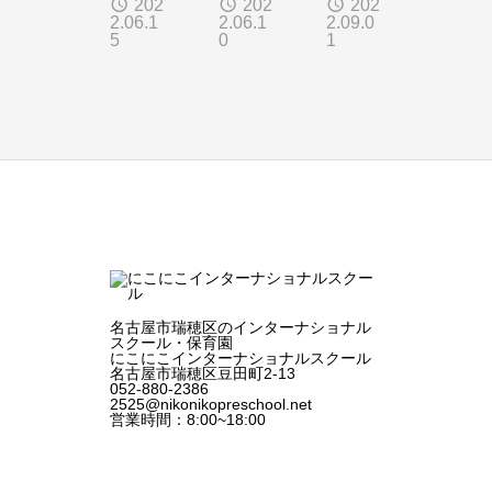
202
202
202
2.06.1
2.06.1
2.09.0
ange
🥒🥒
Scho
5
0
1
as
🥒
ol
名古屋市瑞穂区のインターナショナル
スクール・保育園
にこにこインターナショナルスクール
名古屋市瑞穂区豆田町2-13
052-880-2386
2525@nikonikopreschool.net
営業時間：8:00~18:00