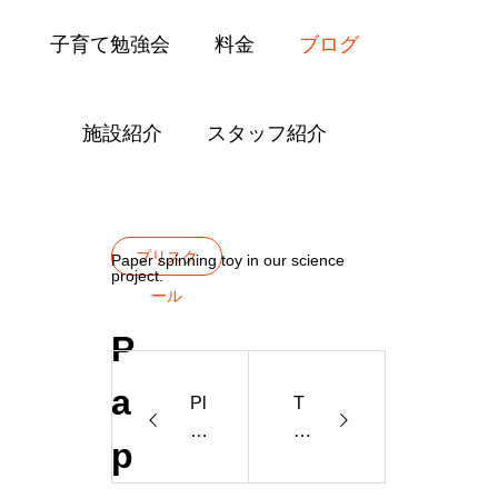
子育て勉強会
料金
ブログ
施設紹介
スタッフ紹介
Blog
プリスクール
Paper Spinning T
プリスク
Paper spinning toy in our science
project.
ール
P
a
Pl
T
a
h
p
yti
a
m
n