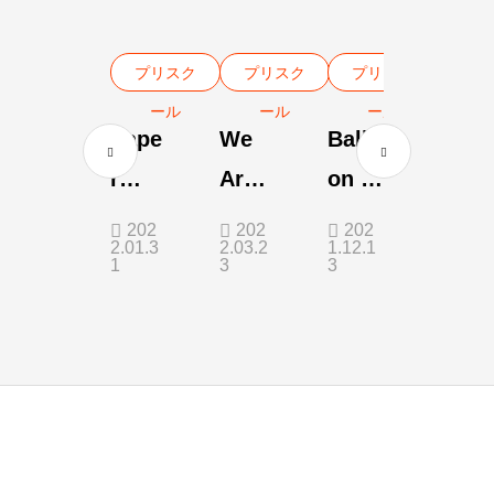
プリスク
プリスク
プリスク
ール
ール
ール
Pape
We
Ballo
r
Are
on In
Spin
The
A
202
202
202
2.01.3
2.03.2
1.12.1
ner
Worl
Bottl
1
3
3
d
e