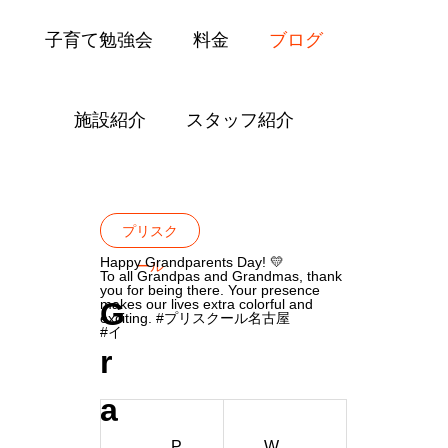
子育て勉強会
料金
ブログ
施設紹介
スタッフ紹介
Blog
プリスクール
Grandparents Da
プリスク
Happy Grandparents Day! 💛
ール
To all Grandpas and Grandmas, thank
you for being there. Your presence
G
makes our lives extra colorful and
exciting. #プリスクール名古屋
#イ
r
a
P
W