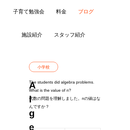
子育て勉強会
料金
ブログ
施設紹介
スタッフ紹介
Blog
小学校
Algebra
小学校
The students did algebra problems.
A
What is the value of n?
l
代数の問題を理解しました。nの値はな
んですか？
g
e