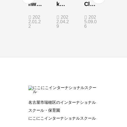
hwat
k
Clas
er
You
s
202
202
202
2.01.2
2.04.2
5.09.0
Aqua
So
2
9
6
rium
Muc
h!
名古屋市瑞穂区のインターナショナル
スクール・保育園
にこにこインターナショナルスクール