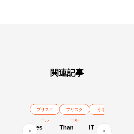
関連記事
プリスク
プリスク
小学校
ール
ール
Fres
Than
IT