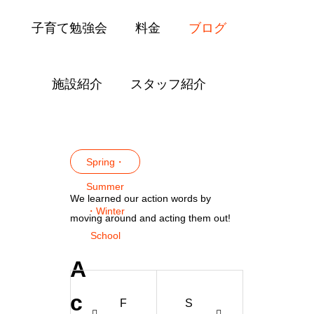
子育て勉強会
料金
ブログ
施設紹介
スタッフ紹介
Blog
Spring・Summer・Winter School
Spring・
Summer
We learned our action words by
・Winter
moving around and acting them out!
School
A
c
F
S