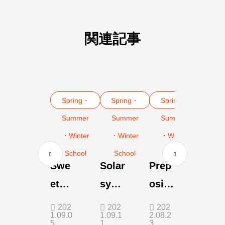
関連記事
Spring・
Spring・
Spring・
Summer
Summer
Summer
・Winter
・Winter
・Winter
School
School
School
Swe
Solar
Prep
et
syst
ositi
Crep
em
ons
202
202
202
1.09.0
1.09.1
2.08.2
es!
craft
and
5
1
3