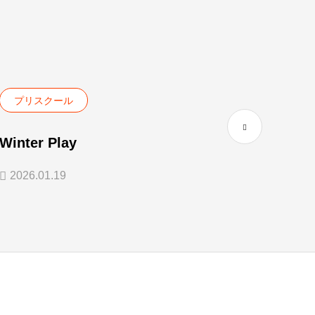
プリスクール
プリ
Winter Play
街の
2026.01.19
2019