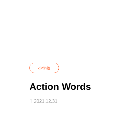
Blog
小学校
Action Words
小学校
Action Words
2021.12.31