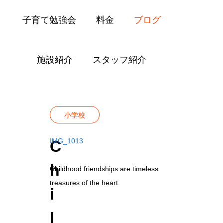
子育て勉強会
料金
ブログ
施設紹介
スタッフ紹介
Blog
小学校
Childhood Friendship
小学校
IMG_1013
C
h
Childhood friendships are timeless
treasures of the heart.
i
l