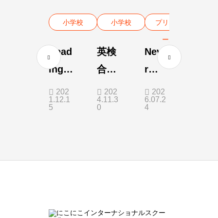
小学校
小学校
プリスク
ール
Read
英検
Neve
ing
合格
r
Com
者🎉
Unde
202
202
202
1.12.1
4.11.3
6.07.2
preh
２年
resti
5
0
4
ensi
生準
mate
on
２級
a
Child
’s
Pote
ntial!