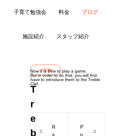
子育て勉強会
料金
ブログ
施設紹介
スタッフ紹介
Blog
小学校
Treble Clef
小学校
Now it is time to play a game.
But in order to do that, you will first
have to introduce them to the Treble
Clef.
T
r
e
R
P
b
a
u