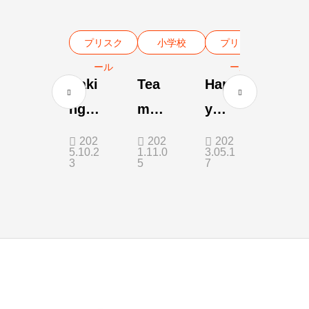
プリスク
小学校
プリスク
ール
ール
Baki
Tea
Happ
ng
mwo
y
Time
rk
Moth
202
202
202
5.10.2
1.11.0
3.05.1
ers
3
5
7
Day
❤️