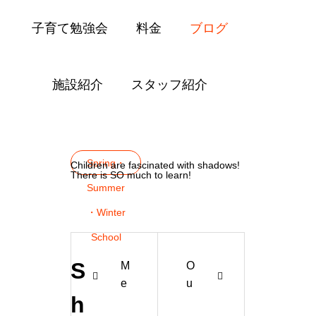
子育て勉強会
料金
ブログ
施設紹介
スタッフ紹介
Blog
Spring・Summer・Winter School
Spring・
Children are fascinated with shadows!
There is SO much to learn!
Summer
・Winter
School
S
M
O
e
u
h
s
t