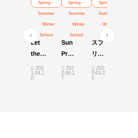
Spring・
Spring・
Spring・
Summer
Summer
Summer
・Winter
・Winter
・Winter
School
School
School
Let
Sun
スプ
them
Proje
リン
DO
ct
グス
202
202
202
1.04.1
2.08.1
0.03.2
THE
クー
0
7
5
DOIN
ル第
G!
1週 2
日目