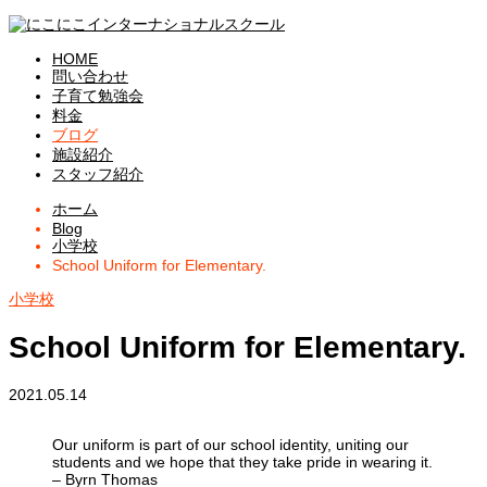
HOME
問い合わせ
子育て勉強会
料金
ブログ
施設紹介
スタッフ紹介
ホーム
Blog
小学校
School Uniform for Elementary.
小学校
School Uniform for Elementary.
2021.05.14
Our uniform is part of our school identity, uniting our
students and we hope that they take pride in wearing it.
– Byrn Thomas