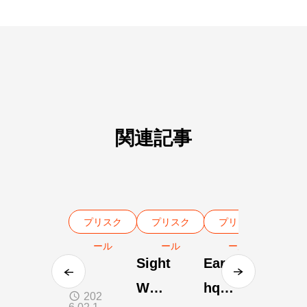
関連記事
プリスク
プリスク
プリスク
ール
ール
ール
Sight
Eart
Wor
hqua
202