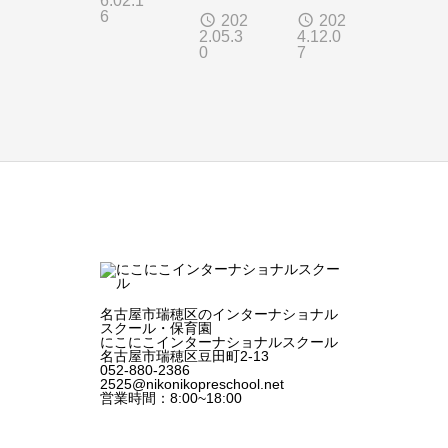
6.02.1
ds
ke
6
202
202
2.05.3
4.12.0
are
Drill
0
7
fun!
名古屋市瑞穂区のインターナショナル
スクール・保育園
にこにこインターナショナルスクール
名古屋市瑞穂区豆田町2-13
052-880-2386
2525@nikonikopreschool.net
営業時間：8:00~18:00