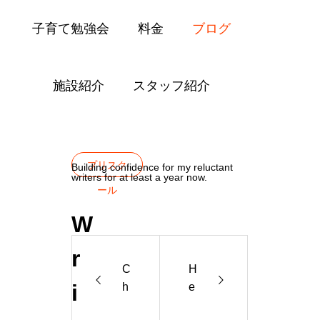
子育て勉強会
料金
ブログ
施設紹介
スタッフ紹介
Blog
プリスクール
Writers
プリスク
Building confidence for my reluctant
writers for at least a year now.
ール
W
r
C
H
i
h
e
il
c