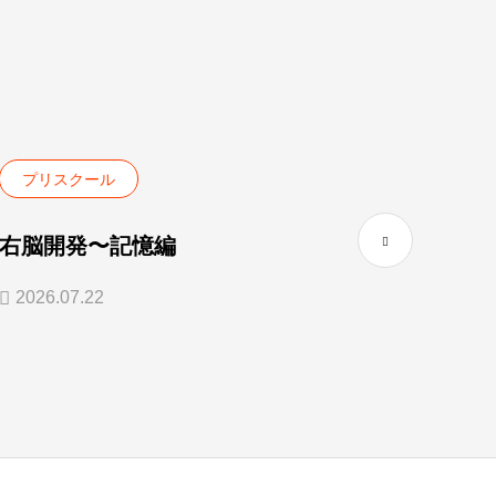
プリスクール
プリ
右脳開発〜記憶編
Lette
2026.07.22
2025