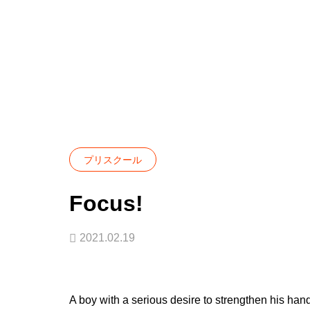
Blog
プリスクール
Focus!
プリスクール
Focus!
2021.02.19
A boy with a serious desire to strengthen his han