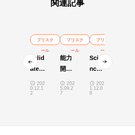
関連記事
プリスク
プリスク
プリスク
ール
ール
ール
Valid
能力
Scie
ate
開発
nce
your
教
Clas
202
202
202
0.12.1
5.09.2
1.12.0
child
材
s:
2
7
8
ren’s
３歳
Whe
feeli
９ヶ
els
ngs
月
①仲