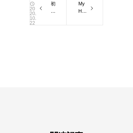
初
My
20
め
Han
20.
10.
て
ds
22
の
🙌🏻
折
り
紙