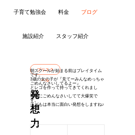
子育て勉強会
料金
ブログ
施設紹介
スタッフ紹介
Blog
プリスクール
発想力
プリスク
朝スクールが始まる前はプレイタイム
です。
3歳の女の子が『見てーみんなめっちゃ
ール
ごめんなさいしてるよー』
とレゴを作って持ってきてくれまし
発
た。
本当にごめんなさいしてて大爆笑で
す。
子どもは本当に面白い発想をしますね♪
想
力